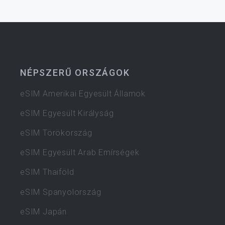
NÉPSZERŰ ORSZÁGOK
eSIM Amerikai Egyesült Államok
eSIM Egyesült Királyság
eSIM Törökország
eSIM Egyesült Arab Emírségek
eSIM Thaiföld
eSIM Spanyolország
eSIM Japán