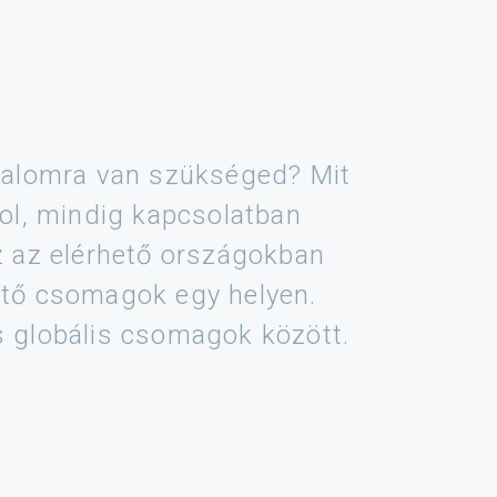
alomra van szükséged? Mit
zol, mindig kapcsolatban
z az elérhető országokban
ető csomagok egy helyen.
s globális csomagok között.