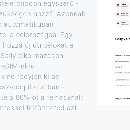
ostelefonodon egyszerű -
zükséges hozzá. Azonnali
d automatikusan
zel a célországba. Egy
hozzá új úti célokat a
 Saily alkalmazáson
 eSIM-ekre.
y ne fogyjon ki az
sszabb pillanatban -
rte a 80%-ot a felhasznált
ntéssel feltöltheted azt.