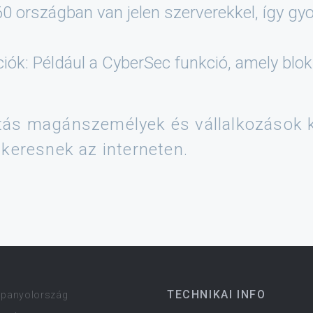
60 országban van jelen szerverekkel, így g
iók: Például a CyberSec funkció, amely blo
ás magánszemélyek és vállalkozások k
keresnek az interneten.
TECHNIKAI INFO
Spanyolország