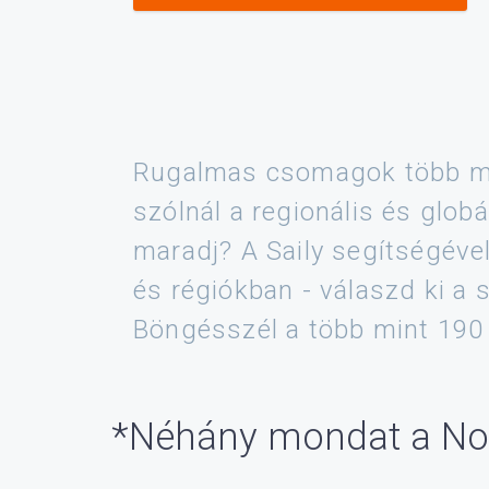
Rugalmas csomagok több mi
szólnál a regionális és glo
maradj? A Saily segítségéve
és régiókban - válaszd ki a
Böngésszél a több mint 190 
*Néhány mondat a Nor