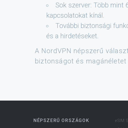
Sok szerver: Több mint 
kapcsolatokat kínál.
További biztonsági funkc
és a hirdetéseket.
A NordVPN népszerű választ
biztonságot és magánéletet 
NÉPSZERŰ ORSZÁGOK
eSIM 