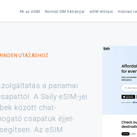
Mi az eSIM
Normál SIM hátrányai
eSIM előnyei
Honnan re
MINDEN UTAZÁSHOZ
szolgáltatás a panamai
pattól. A Saily eSIM-jei
bek között chat-
ogató csapatuk éjjel-
 segítsen. Az eSIM