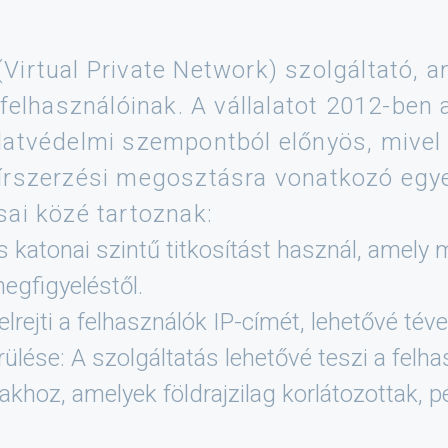
irtual Private Network) szolgáltató, a
felhasználóinak. A vállalatot 2012-ben 
datvédelmi szempontból előnyös, mivel
írszerzési megosztásra vonatkozó egy
ai közé tartoznak:
ás katonai szintű titkosítást használ, amely
egfigyeléstől.
rejti a felhasználók IP-címét, lehetővé té
lése: A szolgáltatás lehetővé teszi a felh
akhoz, amelyek földrajzilag korlátozottak, 