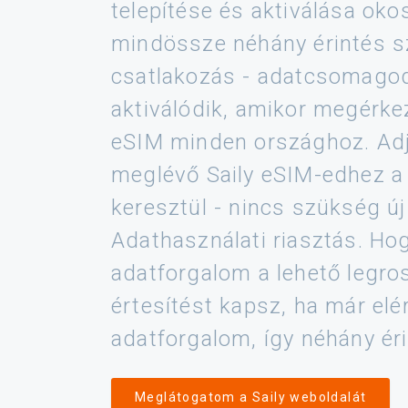
telepítése és aktiválása ok
mindössze néhány érintés s
csatlakozás - adatcsomago
aktiválódik, amikor megérke
eSIM minden országhoz. Adj 
meglévő Saily eSIM-edhez a
keresztül - nincs szükség új
Adathasználati riasztás. Hog
adatforgalom a lehető legro
értesítést kapsz, ha már elé
adatforgalom, így néhány éri
Meglátogatom a Saily weboldalát