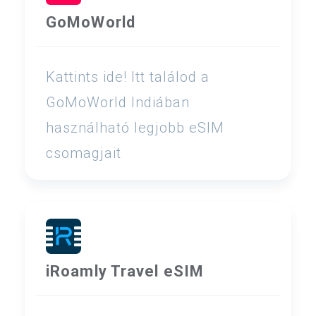
GoMoWorld
Kattints ide! Itt találod a
GoMoWorld Indiában
használható legjobb eSIM
csomagjait
iRoamly Travel eSIM