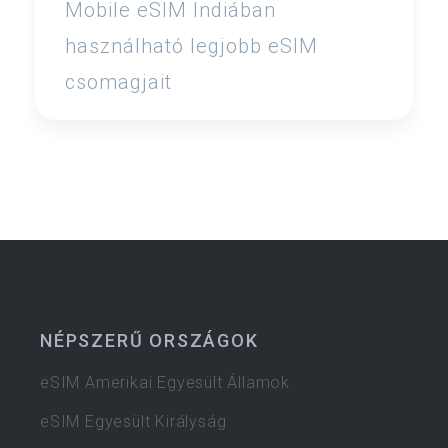
Mobile eSIM Indiában
használható legjobb eSIM
csomagjait
NÉPSZERŰ ORSZÁGOK
eSIM Amerikai Egyesült Államok
eSIM Egyesült Királyság