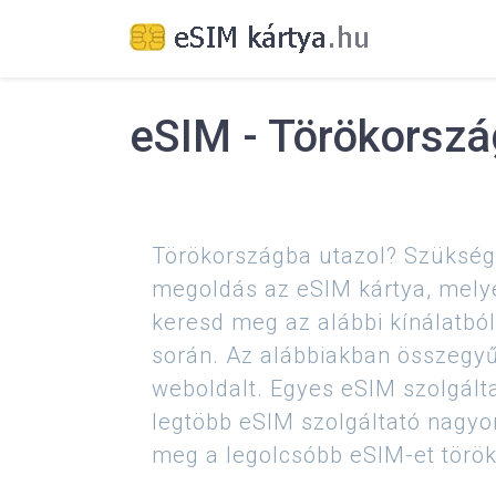
eSIM - Törökorszá
Törökországba utazol? Szükség
megoldás az eSIM kártya, melye
keresd meg az alábbi kínálatbó
során. Az alábbiakban összegyű
weboldalt. Egyes eSIM szolgálta
legtöbb eSIM szolgáltató nagyon
meg a legolcsóbb eSIM-et törö