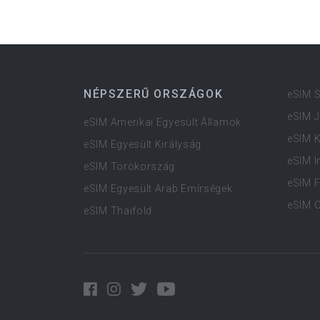
NÉPSZERŰ ORSZÁGOK
eSIM 
eSIM 
eSIM Amerikai Egyesült Államok
eSIM K
eSIM Egyesült Királyság
eSIM I
eSIM Törökország
eSIM 
eSIM Egyesült Arab Emírségek
eSIM 
eSIM Thaiföld