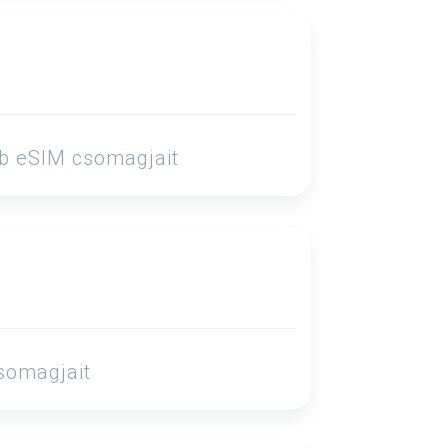
obb eSIM csomagjait
csomagjait