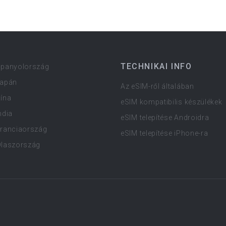
TECHNIKAI INFO
Spanyolország
Japán
Az eSIM-ről általában
ína
eSIM kompatibilis készülékek
ndia
eSIM telepítése Androidra
Franciaország
eSIM telepítése iPhone-ra
Olaszország