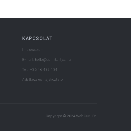
KAPCSOLAT
Impresszum
E-mail:
hello@esimkartya.hu
Tel.: +36 46 432 134
Adatkezelési tájékoztató
Copyright © 2024 WebGuru Bt.