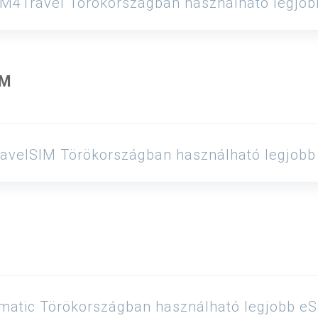
 eSIM4Travel Törökországban használható legjo
IM
 ETravelSIM Törökországban használható legjob
 Esimatic Törökországban használható legjobb e