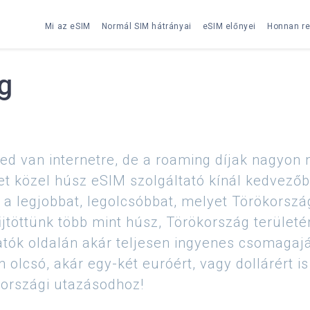
Mi az eSIM
Normál SIM hátrányai
eSIM előnyei
Honnan re
g
ed van internetre, de a roaming díjak nagyo
t közel húsz eSIM szolgáltató kínál kedvező
l a legjobbat, legolcsóbbat, melyet Törökorsz
jtöttünk több mint húsz, Törökország terület
tók oldalán akár teljesen ingyenes csomagaján
 olcsó, akár egy-két euróért, vagy dollárért i
kországi utazásodhoz!