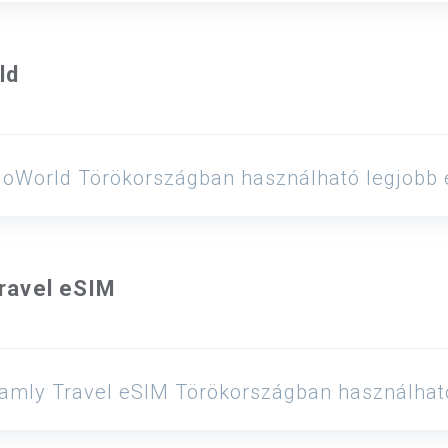
ld
 GoMoWorld Törökországban használható legjobb
ravel eSIM
 iRoamly Travel eSIM Törökországban használha