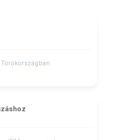
lo Törökországban
azáshoz