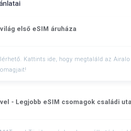
ánlatai
A világ első eSIM áruháza
lérhető. Kattints ide, hogy megtaláld az Aira
omagjait!
vel - Legjobb eSIM csomagok családi ut