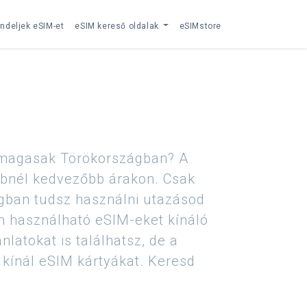
ndeljek eSIM-et
eSIM kereső oldalak
eSIMstore
n magasak Törökországban? A
bbnél kedvezőbb árakon. Csak
ágban tudsz használni utazásod
én használható eSIM-eket kínáló
latokat is találhatsz, de a
s kínál eSIM kártyákat. Keresd