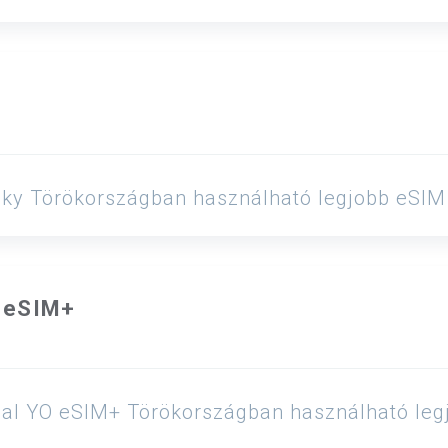
GigSky Törökországban használható legjobb eSI
O eSIM+
Global YO eSIM+ Törökországban használható le