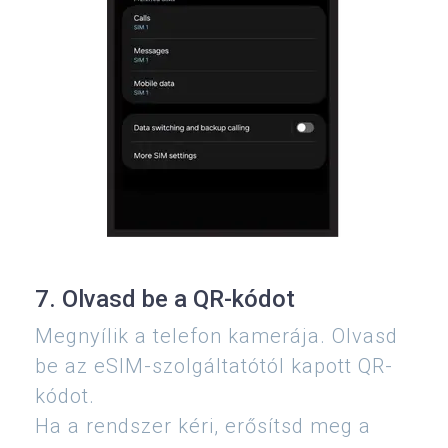
7. Olvasd be a QR-kódot
Megnyílik a telefon kamerája. Olvasd
be az eSIM-szolgáltatótól kapott QR-
kódot.
Ha a rendszer kéri, erősítsd meg a