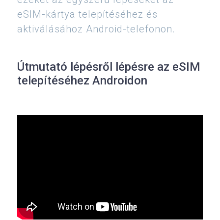
eSIM-kártya telepítéséhez és
aktiválásához Android-telefonon.
Útmutató lépésről lépésre az eSIM
telepítéséhez Androidon