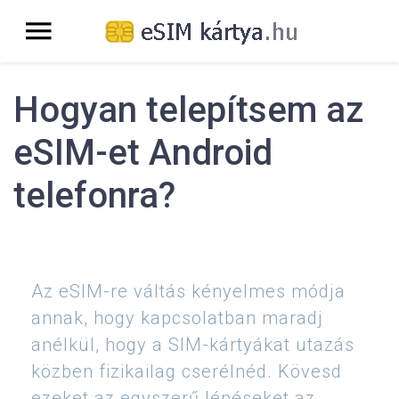
Hogyan telepítsem az
eSIM-et Android
telefonra?
Az eSIM-re váltás kényelmes módja
annak, hogy kapcsolatban maradj
anélkül, hogy a SIM-kártyákat utazás
közben fizikailag cserélnéd. Kövesd
ezeket az egyszerű lépéseket az