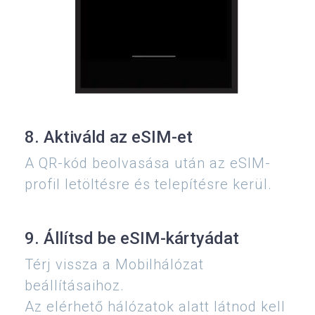
8. Aktiváld az eSIM-et
A QR-kód beolvasása után az eSIM-
profil letöltésre és telepítésre kerül.
9. Állítsd be eSIM-kártyádat
Térj vissza a Mobilhálózat
beállításaihoz.
Az elérhető hálózatok alatt látnod kell