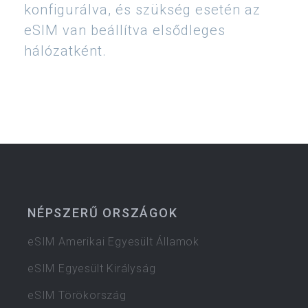
konfigurálva, és szükség esetén az
eSIM van beállítva elsődleges
hálózatként.
NÉPSZERŰ ORSZÁGOK
eSIM Amerikai Egyesült Államok
eSIM Egyesült Királyság
eSIM Törökország