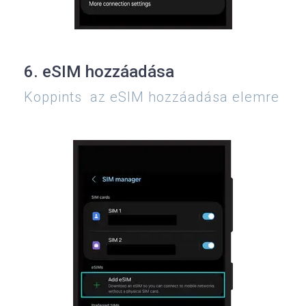
6. eSIM hozzáadása
Koppints az eSIM hozzáadása elemre